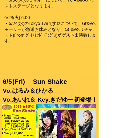
ストステージとなります。
6/23(火) 6:00
​・6/24(水)のTokyo Twirightzについて、Gt&Vo.
モーリーが急遽お休みとなり、Gt.&Vo.リチャ
ード(From ﾀﾞｲｱﾓﾝﾄﾞﾄﾞｯｸﾞｽ)がゲスト出演致しま
す。
6/5(Fri)
Sun Shake
Vo.はるみ＆ひかる
Vo.あいね＆
Key.きだゆー初登場！