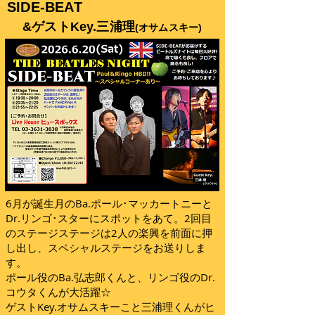
SIDE-BEAT
&ゲストKey.三浦理
(オサムスキー)
6月が誕生月のBa.ポール･マッカートニーと
Dr.リンゴ･スターにスポットをあて。2回目
のステージステージは2人の楽興を前面に押
し出し、スペシャルステージをお送りしま
す。
ポール役のBa.弘志郎くんと、リンゴ役のDr.
コウタくんが大活躍☆
ゲストKey.オサムスキーこと三浦理くんがヒ