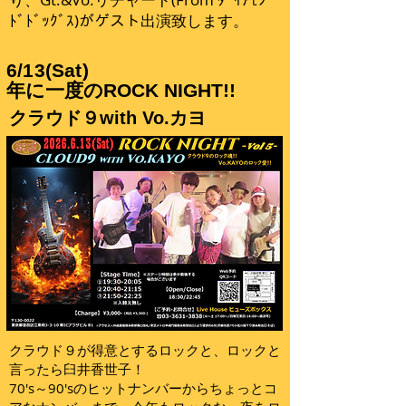
ﾄﾞﾄﾞｯｸﾞｽ)がゲスト出演致します。
6/13(Sat)
年に一度のROCK NIGHT!!
クラウド９with Vo.カヨ
クラウド９が得意とするロックと、ロックと
言ったら臼井香世子！
70's～90'sのヒットナンバーからちょっとコ