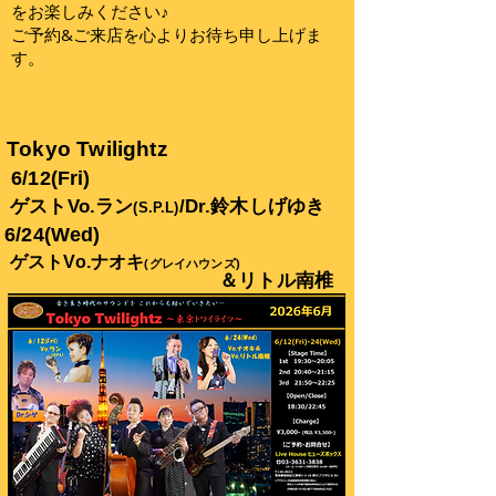
をお楽しみください♪
ご予約&ご来店を心よりお待ち申し上げま
す。
Tokyo Twilightz
6/12(Fri)
ゲストVo.ラン
/Dr.鈴木しげゆき
(S.P.L)
6/24(Wed)
​ゲストVo.ナオキ
(グレイハウンズ)
＆リトル南椎