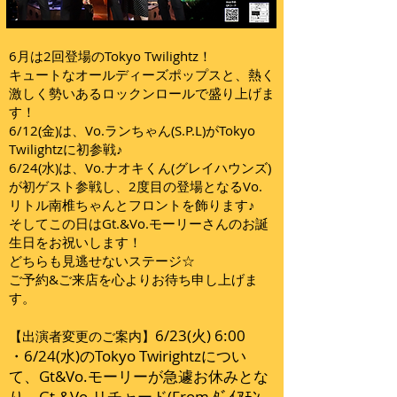
6月は2回登場のTokyo Twilightz！
キュートなオールディーズポップスと、熱く
激しく勢いあるロックンロールで盛り上げま
す！
6/12(金)は、Vo.ランちゃん(S.P.L)がTokyo
Twilightzに初参戦♪
6/24(水)は、Vo.ナオキくん(グレイハウンズ)
が初ゲスト参戦し、2度目の登場となるVo.
リトル南椎ちゃんとフロントを飾ります♪
そしてこの日はGt.&Vo.モーリーさんのお誕
生日をお祝いします！
どちらも見逃せないステージ☆
ご予約&ご来店を心よりお待ち申し上げま
す。
6/23(火) 6:00
【出演者変更のご案内】
​・6/24(水)のTokyo Twirightzについ
て、Gt&Vo.モーリーが急遽お休みとな
り、Gt.&Vo.リチャード(From ﾀﾞｲｱﾓﾝ