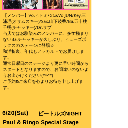
【メンバー】Vo.ヒトミ/Gt.&Vo.JUN/Key.三
浦理(オサムスキー)/Sax.山下綾香/Ba.五十棲
千明(チャッキー)/Dr.サブ
当店ではお馴染みのメンバーに、多忙極まり
ないBa.チャッキーが久しぶり、ヒューズボ
ックスのステージに登場☆
和洋折衷、年代もアラカルトでお届けしま
す。
通常日曜日のステージより更に早い時間から
スタートとなりますので、お間違いのないよ
うお出かけください(*^^*)
ご予約&ご来店を心よりお待ち申し上げま
す。
6/20(Sat)
ビートルズNIGHT
Paul & Ringo Special Stage